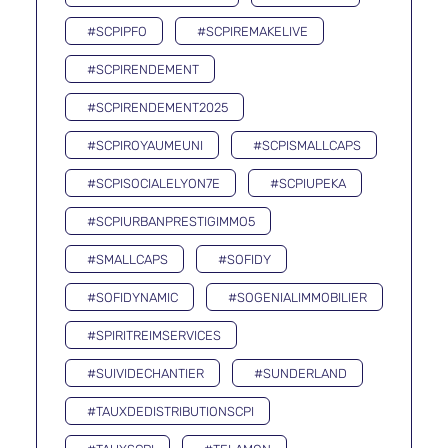
#SCPIPFO
#SCPIREMAKELIVE
#SCPIRENDEMENT
#SCPIRENDEMENT2025
#SCPIROYAUMEUNI
#SCPISMALLCAPS
#SCPISOCIALELYON7E
#SCPIUPEKA
#SCPIURBANPRESTIGIMMO5
#SMALLCAPS
#SOFIDY
#SOFIDYNAMIC
#SOGENIALIMMOBILIER
#SPIRITREIMSERVICES
#SUIVIDECHANTIER
#SUNDERLAND
#TAUXDEDISTRIBUTIONSCPI