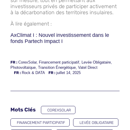
sur mesure, tout en permettant aux
investisseurs privés de participer activement
à la décarbonation des territoires insulaires.
À lire également :
AxClimat I : Nouvel investissement dans le
fonds Partech Impact I
FR :
CorexSolar
,
Financement participatif
,
Levée Obligataire
,
Photovoltaïque
,
Transition Énergétique
,
Vatel Direct
FR :
Rock & DATA
FR :
juillet 14, 2025
Mots Clés
COREXSOLAR
FINANCEMENT PARTICIPATIF
LEVÉE OBLIGATAIRE