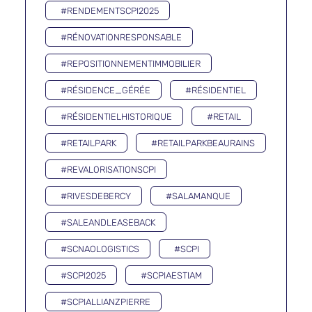
#RENDEMENTSCPI2025
#RÉNOVATIONRESPONSABLE
#REPOSITIONNEMENTIMMOBILIER
#RÉSIDENCE_GÉRÉE
#RÉSIDENTIEL
#RÉSIDENTIELHISTORIQUE
#RETAIL
#RETAILPARK
#RETAILPARKBEAURAINS
#REVALORISATIONSCPI
#RIVESDEBERCY
#SALAMANQUE
#SALEANDLEASEBACK
#SCNAOLOGISTICS
#SCPI
#SCPI2025
#SCPIAESTIAM
#SCPIALLIANZPIERRE