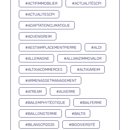
#ACTIFIMMOBILIER
#ACTUALITÉSCPI
#ACTUALITESCPI
#ADAPTATIONCLIMATIQUE
#ADVENISREIM
#AESTIAMPLACEMENTPIERRE
#ALDI
#ALLEMAGNE
#ALLIANZIMMOVALOR
#ALTIXIACOMMERCES
#ALTIXIAREIM
#ARMENASSETMANAGEMENT
#ATREAM
#AUXERRE
#BAILEMPHYTÉOTIQUE
#BAILFERME
#BAILLONGTERME
#BALTIS
#BILANSCPI2025
#BIODIVERSITÉ