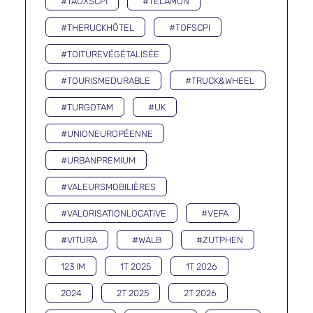
#TAUXSCPI
#TELAMON
#THERUCKHÔTEL
#TOFSCPI
#TOITUREVÉGÉTALISÉE
#TOURISMEDURABLE
#TRUCK&WHEEL
#TURGOTAM
#UK
#UNIONEUROPÉENNE
#URBANPREMIUM
#VALEURSMOBILIÈRES
#VALORISATIONLOCATIVE
#VEFA
#VITURA
#WALB
#ZUTPHEN
123 IM
1T 2025
1T 2026
2024
2T 2025
2T 2026