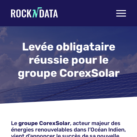
Toggle
navigati
Levée obligataire
réussie pour le
groupe CorexSolar
Le
groupe CorexSolar
, acteur majeur des
énergies renouvelables dans l’Océan Indien,
vient d’annoncer le succès de sa nouvelle