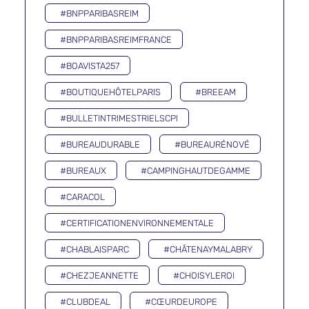
#BNPPARIBASREIM
#BNPPARIBASREIMFRANCE
#BOAVISTA257
#BOUTIQUEHÔTELPARIS
#BREEAM
#BULLETINTRIMESTRIELSCPI
#BUREAUDURABLE
#BUREAURÉNOVÉ
#BUREAUX
#CAMPINGHAUTDEGAMME
#CARACOL
#CERTIFICATIONENVIRONNEMENTALE
#CHABLAISPARC
#CHÂTENAYMALABRY
#CHEZJEANNETTE
#CHOISYLEROI
#CLUBDEAL
#CŒURDEUROPE