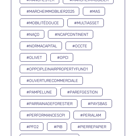
#MARCHEIMMOBILIER2025
#MAS
#MOBILITÉDOUCE
#MULTIASSET
#NAÇO
#NCAPCONTINENT
#NORMACAPITAL
#OCCTE
#OLIVET
#OPCI
#OPPCIPLEINAIRPROPERTYFUND1
#OUVERTURECOMMERCIALE
#PAMPELUNE
#PAREFGESTION
#PARRAINAGEFORESTIER
#PAYSBAS
#PERFORMANCESCPI
#PERIALAM
#PFO2
#PIB
#PIERREPAPIER