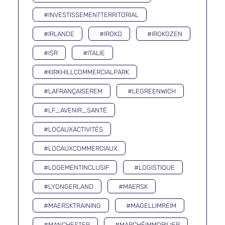
#INVESTISSEMENTTERRITORIAL
#IRLANDE
#IROKO
#IROKOZEN
#ISR
#ITALIE
#KIRKHILLCOMMERCIALPARK
#LAFRANÇAISEREM
#LEGREENWICH
#LF_AVENIR_SANTÉ
#LOCAUXACTIVITÉS
#LOCAUXCOMMERCIAUX
#LOGEMENTINCLUSIF
#LOGISTIQUE
#LYONGERLAND
#MAERSK
#MAERSKTRAINING
#MAGELLIMREIM
#MANCHESTER
#MARCHÉIMMOBILIER