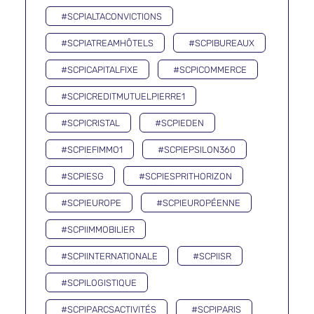
#SCPIALTACONVICTIONS
#SCPIATREAMHÔTELS
#SCPIBUREAUX
#SCPICAPITALFIXE
#SCPICOMMERCE
#SCPICREDITMUTUELPIERRE1
#SCPICRISTAL
#SCPIEDEN
#SCPIEFIMMO1
#SCPIEPSILON360
#SCPIESG
#SCPIESPRITHORIZON
#SCPIEUROPE
#SCPIEUROPÉENNE
#SCPIIMMOBILIER
#SCPIINTERNATIONALE
#SCPIISR
#SCPILOGISTIQUE
#SCPIPARCSACTIVITÉS
#SCPIPARIS