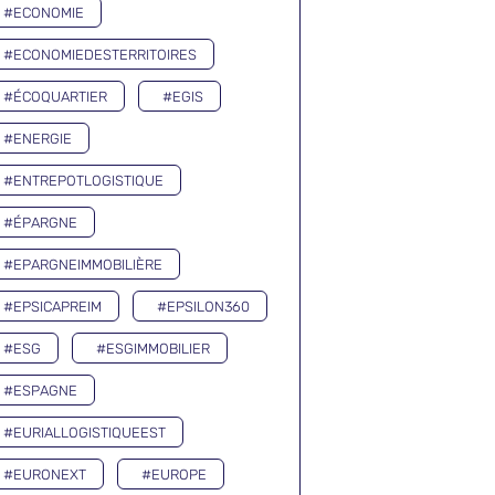
#ECONOMIE
#ECONOMIEDESTERRITOIRES
#ÉCOQUARTIER
#EGIS
#ENERGIE
#ENTREPOTLOGISTIQUE
#ÉPARGNE
#EPARGNEIMMOBILIÈRE
#EPSICAPREIM
#EPSILON360
#ESG
#ESGIMMOBILIER
#ESPAGNE
#EURIALLOGISTIQUEEST
#EURONEXT
#EUROPE