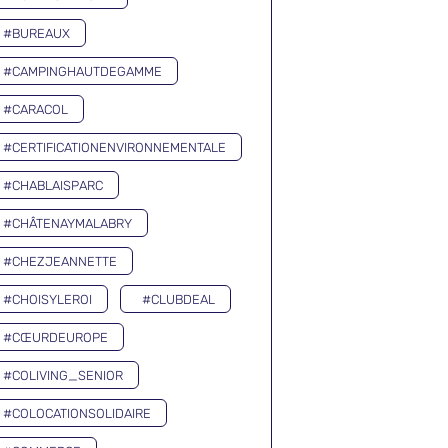
#BUREAUX
#CAMPINGHAUTDEGAMME
#CARACOL
#CERTIFICATIONENVIRONNEMENTALE
#CHABLAISPARC
#CHÂTENAYMALABRY
#CHEZJEANNETTE
#CHOISYLEROI
#CLUBDEAL
#CŒURDEUROPE
#COLIVING_SENIOR
#COLOCATIONSOLIDAIRE