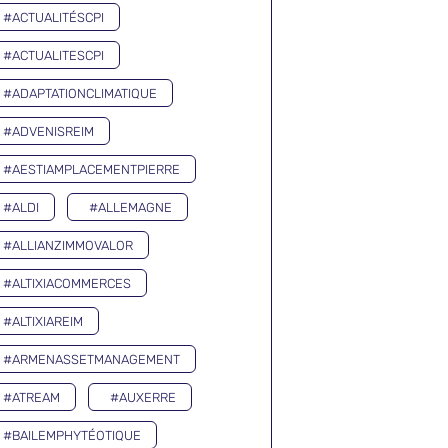
#ACTUALITÉSCPI
#ACTUALITESCPI
#ADAPTATIONCLIMATIQUE
#ADVENISREIM
#AESTIAMPLACEMENTPIERRE
#ALDI
#ALLEMAGNE
#ALLIANZIMMOVALOR
#ALTIXIACOMMERCES
#ALTIXIAREIM
#ARMENASSETMANAGEMENT
#ATREAM
#AUXERRE
#BAILEMPHYTÉOTIQUE