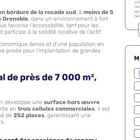
uti
ren
en bordure de la rocade sud
, à
moins de 5
se
tie
e Grenoble
, dans un environnement à fort
e favorise l’accessibilité, tant pour les
 participe à la solidité locative de l’actif.
 économique dense et d’une population en
ne prisée pour l’implantation de grandes
M
l de près de 7 000 m²,
Zen développe une
surface hors œuvre
artie en
trois cellules commerciales
. Il est
sé de
252 places
, garantissant une
rs.