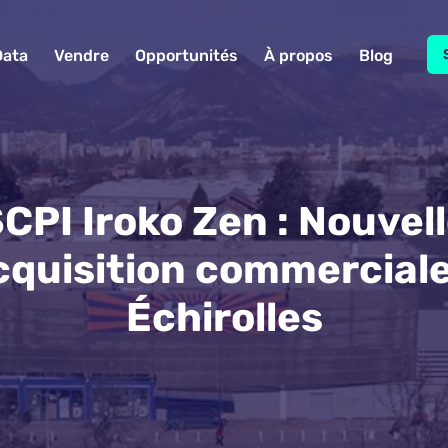
Data
Vendre
Opportunités
À propos
Blog
CPI Iroko Zen : Nouvel
cquisition commerciale
Échirolles