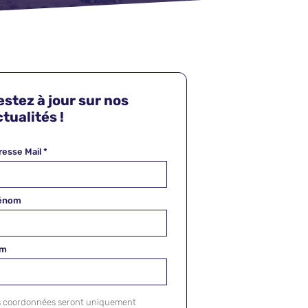
estez à jour sur nos
tualités !
resse Mail
*
énom
om
s coordonnées seront uniquement