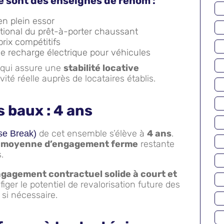
e sont des enseignes de renom :
en plein essor
ional du prêt-à-porter chaussant
prix compétitifs
de recharge électrique pour véhicules
 qui assure une
stabilité locative
vité réelle auprès de locataires établis.
 baux : 4 ans
de cet ensemble s’élève à
4 ans
.
e Break)
 moyenne d’engagement ferme
restante
.
gagement contractuel solide à court et
figer le potentiel de revalorisation future des
si nécessaire.