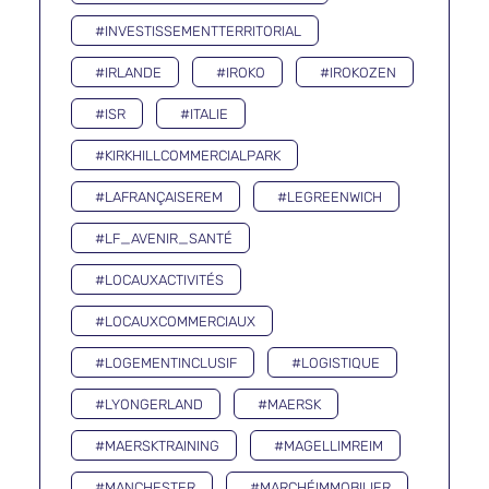
#INVESTISSEMENTTERRITORIAL
#IRLANDE
#IROKO
#IROKOZEN
#ISR
#ITALIE
#KIRKHILLCOMMERCIALPARK
#LAFRANÇAISEREM
#LEGREENWICH
#LF_AVENIR_SANTÉ
#LOCAUXACTIVITÉS
#LOCAUXCOMMERCIAUX
#LOGEMENTINCLUSIF
#LOGISTIQUE
#LYONGERLAND
#MAERSK
#MAERSKTRAINING
#MAGELLIMREIM
#MANCHESTER
#MARCHÉIMMOBILIER