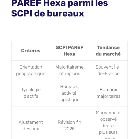
PAREF Hexa parmi les
SCPI de bureaux
SCPI PAREF
Tendance
Critères
Hexa
du marché
Orientation
Majoritaireme
Souvent Île-
géographique
nt régions
de-France
Bureaux,
Typologie
Bureaux
activité,
d’actifs
majoritaires
logistique
Mouvement
observé
Ajustement
Révision fin
depuis
des prix
2025
plusieurs
années