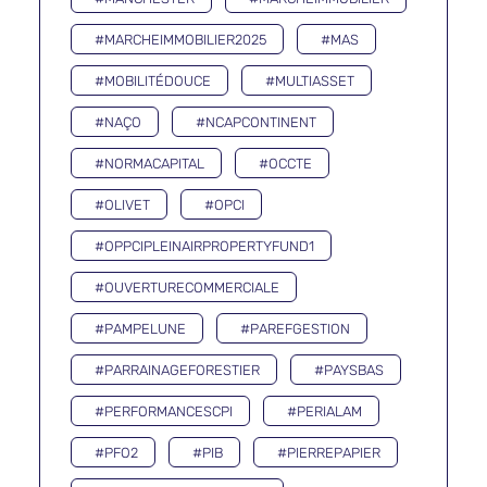
#MARCHEIMMOBILIER2025
#MAS
#MOBILITÉDOUCE
#MULTIASSET
#NAÇO
#NCAPCONTINENT
#NORMACAPITAL
#OCCTE
#OLIVET
#OPCI
#OPPCIPLEINAIRPROPERTYFUND1
#OUVERTURECOMMERCIALE
#PAMPELUNE
#PAREFGESTION
#PARRAINAGEFORESTIER
#PAYSBAS
#PERFORMANCESCPI
#PERIALAM
#PFO2
#PIB
#PIERREPAPIER