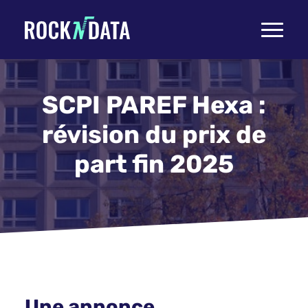
Toggle
navigati
SCPI PAREF Hexa :
révision du prix de
part fin 2025
Une annonce