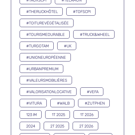
#TAUXSCPI
#TELAMON
#THERUCKHÔTEL
#TOFSCPI
#TOITUREVÉGÉTALISÉE
#TOURISMEDURABLE
#TRUCK&WHEEL
#TURGOTAM
#UK
#UNIONEUROPÉENNE
#URBANPREMIUM
#VALEURSMOBILIÈRES
#VALORISATIONLOCATIVE
#VEFA
#VITURA
#WALB
#ZUTPHEN
123 IM
1T 2025
1T 2026
2024
2T 2025
2T 2026