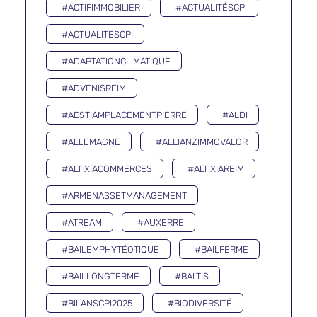
#ACTIFIMMOBILIER
#ACTUALITÉSCPI
#ACTUALITESCPI
#ADAPTATIONCLIMATIQUE
#ADVENISREIM
#AESTIAMPLACEMENTPIERRE
#ALDI
#ALLEMAGNE
#ALLIANZIMMOVALOR
#ALTIXIACOMMERCES
#ALTIXIAREIM
#ARMENASSETMANAGEMENT
#ATREAM
#AUXERRE
#BAILEMPHYTÉOTIQUE
#BAILFERME
#BAILLONGTERME
#BALTIS
#BILANSCPI2025
#BIODIVERSITÉ