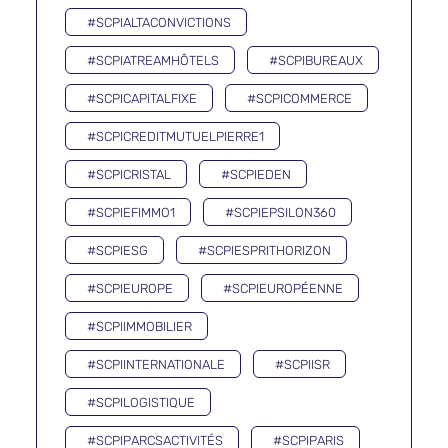
#SCPIALTACONVICTIONS
#SCPIATREAMHÔTELS
#SCPIBUREAUX
#SCPICAPITALFIXE
#SCPICOMMERCE
#SCPICREDITMUTUELPIERRE1
#SCPICRISTAL
#SCPIEDEN
#SCPIEFIMMO1
#SCPIEPSILON360
#SCPIESG
#SCPIESPRITHORIZON
#SCPIEUROPE
#SCPIEUROPÉENNE
#SCPIIMMOBILIER
#SCPIINTERNATIONALE
#SCPIISR
#SCPILOGISTIQUE
#SCPIPARCSACTIVITÉS
#SCPIPARIS