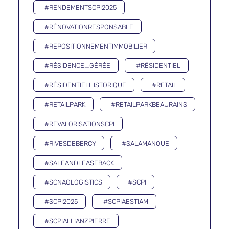
#RENDEMENTSCPI2025
#RÉNOVATIONRESPONSABLE
#REPOSITIONNEMENTIMMOBILIER
#RÉSIDENCE_GÉRÉE
#RÉSIDENTIEL
#RÉSIDENTIELHISTORIQUE
#RETAIL
#RETAILPARK
#RETAILPARKBEAURAINS
#REVALORISATIONSCPI
#RIVESDEBERCY
#SALAMANQUE
#SALEANDLEASEBACK
#SCNAOLOGISTICS
#SCPI
#SCPI2025
#SCPIAESTIAM
#SCPIALLIANZPIERRE