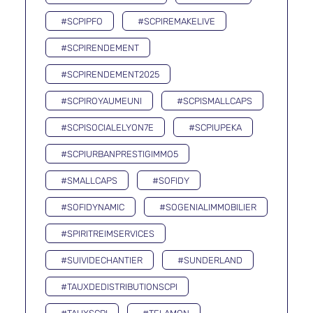
#SCPIPFO
#SCPIREMAKELIVE
#SCPIRENDEMENT
#SCPIRENDEMENT2025
#SCPIROYAUMEUNI
#SCPISMALLCAPS
#SCPISOCIALELYON7E
#SCPIUPEKA
#SCPIURBANPRESTIGIMMO5
#SMALLCAPS
#SOFIDY
#SOFIDYNAMIC
#SOGENIALIMMOBILIER
#SPIRITREIMSERVICES
#SUIVIDECHANTIER
#SUNDERLAND
#TAUXDEDISTRIBUTIONSCPI