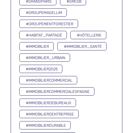
#GRANDPARIS
#GRESB
#GROUPEMAGELLIM
#GROUPEMENTFORESTIER
#HABITAT_PARTAGÉ
#HÔTELLERIE
#IMMOBILIER
#IMMOBILIER_SANTÉ
#IMMOBILIER_URBAIN
#IMMOBILIER2025
#IMMOBILIERCOMMERCIAL
#IMMOBILIERCOMMERCIALESPAGNE
#IMMOBILIERDEBUREAUX
#IMMOBILIERDENTREPRISE
#IMMOBILIERDURABLE