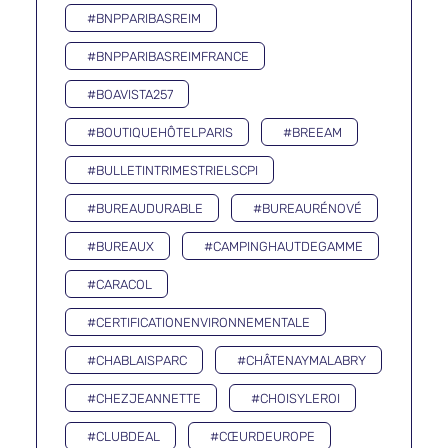
#BNPPARIBASREIM
#BNPPARIBASREIMFRANCE
#BOAVISTA257
#BOUTIQUEHÔTELPARIS
#BREEAM
#BULLETINTRIMESTRIELSCPI
#BUREAUDURABLE
#BUREAURÉNOVÉ
#BUREAUX
#CAMPINGHAUTDEGAMME
#CARACOL
#CERTIFICATIONENVIRONNEMENTALE
#CHABLAISPARC
#CHÂTENAYMALABRY
#CHEZJEANNETTE
#CHOISYLEROI
#CLUBDEAL
#CŒURDEUROPE