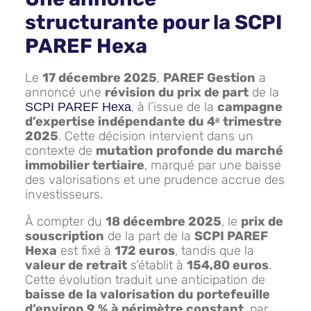
structurante pour la SCPI
PAREF Hexa
Le
17 décembre 2025
,
PAREF Gestion
a
annoncé une
révision du prix de part
de la
, à l’issue de la
campagne
SCPI PAREF Hexa
d’expertise indépendante du 4ᵉ trimestre
2025
. Cette décision intervient dans un
contexte de
mutation profonde du marché
immobilier tertiaire
, marqué par une baisse
des valorisations et une prudence accrue des
investisseurs.
À compter du
18 décembre 2025
, le
prix de
souscription
de la part de la
SCPI PAREF
Hexa
est fixé à
172 euros
, tandis que la
valeur de retrait
s’établit à
154,80 euros
.
Cette évolution traduit une anticipation de
baisse de la valorisation du portefeuille
d’environ 9 % à périmètre constant
, par