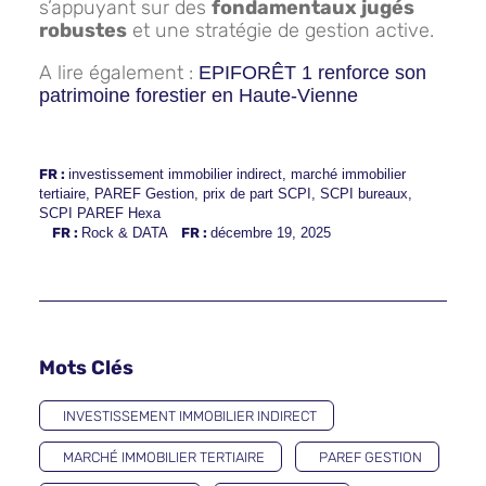
s’appuyant sur des
fondamentaux jugés
robustes
et une stratégie de gestion active.
A lire également :
EPIFORÊT 1 renforce son
patrimoine forestier en Haute-Vienne
FR :
investissement immobilier indirect
,
marché immobilier
tertiaire
,
PAREF Gestion
,
prix de part SCPI
,
SCPI bureaux
,
SCPI PAREF Hexa
FR :
Rock & DATA
FR :
décembre 19, 2025
Mots Clés
INVESTISSEMENT IMMOBILIER INDIRECT
MARCHÉ IMMOBILIER TERTIAIRE
PAREF GESTION