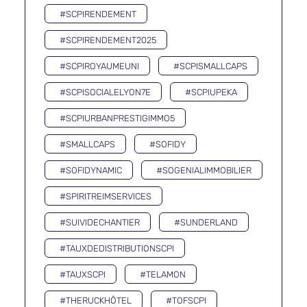
#SCPIRENDEMENT
#SCPIRENDEMENT2025
#SCPIROYAUMEUNI
#SCPISMALLCAPS
#SCPISOCIALELYON7E
#SCPIUPEKA
#SCPIURBANPRESTIGIMMO5
#SMALLCAPS
#SOFIDY
#SOFIDYNAMIC
#SOGENIALIMMOBILIER
#SPIRITREIMSERVICES
#SUIVIDECHANTIER
#SUNDERLAND
#TAUXDEDISTRIBUTIONSCPI
#TAUXSCPI
#TELAMON
#THERUCKHÔTEL
#TOFSCPI