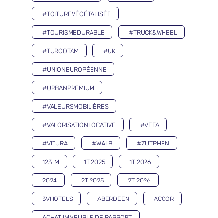
#TOITUREVÉGÉTALISÉE
#TOURISMEDURABLE
#TRUCK&WHEEL
#TURGOTAM
#UK
#UNIONEUROPÉENNE
#URBANPREMIUM
#VALEURSMOBILIÈRES
#VALORISATIONLOCATIVE
#VEFA
#VITURA
#WALB
#ZUTPHEN
123 IM
1T 2025
1T 2026
2024
2T 2025
2T 2026
3VHOTELS
ABERDEEN
ACCOR
ACHAT IMMEUBLE DE RAPPORT