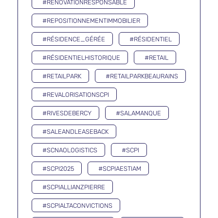
#RÉNOVATIONRESPONSABLE
#REPOSITIONNEMENTIMMOBILIER
#RÉSIDENCE_GÉRÉE
#RÉSIDENTIEL
#RÉSIDENTIELHISTORIQUE
#RETAIL
#RETAILPARK
#RETAILPARKBEAURAINS
#REVALORISATIONSCPI
#RIVESDEBERCY
#SALAMANQUE
#SALEANDLEASEBACK
#SCNAOLOGISTICS
#SCPI
#SCPI2025
#SCPIAESTIAM
#SCPIALLIANZPIERRE
#SCPIALTACONVICTIONS