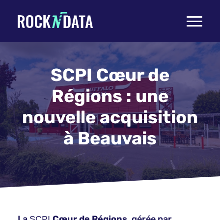
Toggle
navigati
SCPI Cœur de
Régions : une
nouvelle acquisition
à Beauvais
La
Cœur de Régions
, gérée par
SCPI