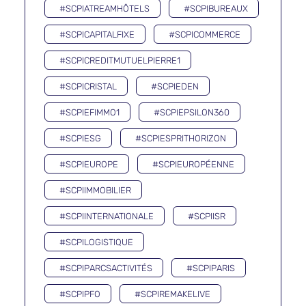
#SCPIATREAMHÔTELS
#SCPIBUREAUX
#SCPICAPITALFIXE
#SCPICOMMERCE
#SCPICREDITMUTUELPIERRE1
#SCPICRISTAL
#SCPIEDEN
#SCPIEFIMMO1
#SCPIEPSILON360
#SCPIESG
#SCPIESPRITHORIZON
#SCPIEUROPE
#SCPIEUROPÉENNE
#SCPIIMMOBILIER
#SCPIINTERNATIONALE
#SCPIISR
#SCPILOGISTIQUE
#SCPIPARCSACTIVITÉS
#SCPIPARIS
#SCPIPFO
#SCPIREMAKELIVE