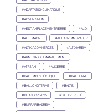
#ACTUALITESCPI
#ADAPTATIONCLIMATIQUE
#ADVENISREIM
#AESTIAMPLACEMENTPIERRE
#ALDI
#ALLEMAGNE
#ALLIANZIMMOVALOR
#ALTIXIACOMMERCES
#ALTIXIAREIM
#ARMENASSETMANAGEMENT
#ATREAM
#AUXERRE
#BAILEMPHYTÉOTIQUE
#BAILFERME
#BAILLONGTERME
#BALTIS
#BILANSCPI2025
#BIODIVERSITÉ
#BNPPARIBASREIM