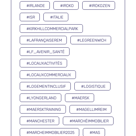
#IRLANDE
#IROKO
#IROKOZEN
#ISR
#ITALIE
#KIRKHILLCOMMERCIALPARK
#LAFRANÇAISEREM
#LEGREENWICH
#LF_AVENIR_SANTÉ
#LOCAUXACTIVITÉS
#LOCAUXCOMMERCIAUX
#LOGEMENTINCLUSIF
#LOGISTIQUE
#LYONGERLAND
#MAERSK
#MAERSKTRAINING
#MAGELLIMREIM
#MANCHESTER
#MARCHÉIMMOBILIER
#MARCHEIMMOBILIER2025
#MAS