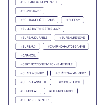
#BNPPARIBASREIMFRANCE
#BOAVISTA257
#BOUTIQUEHÔTELPARIS
#BREEAM
#BULLETINTRIMESTRIELSCPI
#BUREAUDURABLE
#BUREAURÉNOVÉ
#BUREAUX
#CAMPINGHAUTDEGAMME
#CARACOL
#CERTIFICATIONENVIRONNEMENTALE
#CHABLAISPARC
#CHÂTENAYMALABRY
#CHEZJEANNETTE
#CHOISYLEROI
#CLUBDEAL
#CŒURDEUROPE
#COLIVING_SENIOR