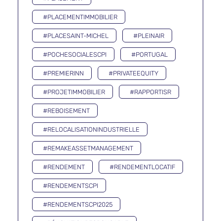
#PLACEMENTIMMOBILIER
#PLACESAINT-MICHEL
#PLEINAIR
#POCHESOCIALESCPI
#PORTUGAL
#PREMIERINN
#PRIVATEEQUITY
#PROJETIMMOBILIER
#RAPPORTISR
#REBOISEMENT
#RELOCALISATIONINDUSTRIELLE
#REMAKEASSETMANAGEMENT
#RENDEMENT
#RENDEMENTLOCATIF
#RENDEMENTSCPI
#RENDEMENTSCPI2025