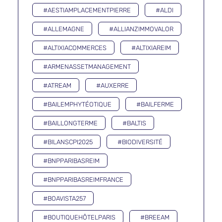
#AESTIAMPLACEMENTPIERRE
#ALDI
#ALLEMAGNE
#ALLIANZIMMOVALOR
#ALTIXIACOMMERCES
#ALTIXIAREIM
#ARMENASSETMANAGEMENT
#ATREAM
#AUXERRE
#BAILEMPHYTÉOTIQUE
#BAILFERME
#BAILLONGTERME
#BALTIS
#BILANSCPI2025
#BIODIVERSITÉ
#BNPPARIBASREIM
#BNPPARIBASREIMFRANCE
#BOAVISTA257
#BOUTIQUEHÔTELPARIS
#BREEAM