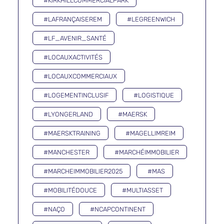
#KIRKHILLCOMMERCIALPARK
#LAFRANÇAISEREM
#LEGREENWICH
#LF_AVENIR_SANTÉ
#LOCAUXACTIVITÉS
#LOCAUXCOMMERCIAUX
#LOGEMENTINCLUSIF
#LOGISTIQUE
#LYONGERLAND
#MAERSK
#MAERSKTRAINING
#MAGELLIMREIM
#MANCHESTER
#MARCHÉIMMOBILIER
#MARCHEIMMOBILIER2025
#MAS
#MOBILITÉDOUCE
#MULTIASSET
#NAÇO
#NCAPCONTINENT