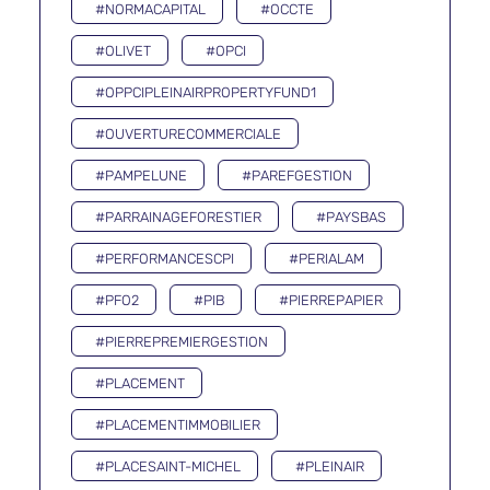
#NORMACAPITAL
#OCCTE
#OLIVET
#OPCI
#OPPCIPLEINAIRPROPERTYFUND1
#OUVERTURECOMMERCIALE
#PAMPELUNE
#PAREFGESTION
#PARRAINAGEFORESTIER
#PAYSBAS
#PERFORMANCESCPI
#PERIALAM
#PFO2
#PIB
#PIERREPAPIER
#PIERREPREMIERGESTION
#PLACEMENT
#PLACEMENTIMMOBILIER
#PLACESAINT-MICHEL
#PLEINAIR