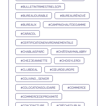
#BULLETINTRIMESTRIELSCPI
#BUREAUDURABLE
#BUREAURÉNOVÉ
#BUREAUX
#CAMPINGHAUTDEGAMME
#CARACOL
#CERTIFICATIONENVIRONNEMENTALE
#CHABLAISPARC
#CHÂTENAYMALABRY
#CHEZJEANNETTE
#CHOISYLEROI
#CLUBDEAL
#CŒURDEUROPE
#COLIVING_SENIOR
#COLOCATIONSOLIDAIRE
#COMMERCE
#COMMERCEDEPROXIMITÉ
#CONJONCTURE
#CRÈCHEDUBLIN