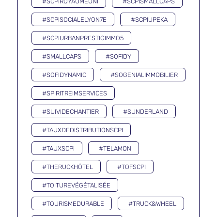
#SCPIROYAUMEUNI
#SCPISMALLCAPS
#SCPISOCIALELYON7E
#SCPIUPEKA
#SCPIURBANPRESTIGIMMO5
#SMALLCAPS
#SOFIDY
#SOFIDYNAMIC
#SOGENIALIMMOBILIER
#SPIRITREIMSERVICES
#SUIVIDECHANTIER
#SUNDERLAND
#TAUXDEDISTRIBUTIONSCPI
#TAUXSCPI
#TELAMON
#THERUCKHÔTEL
#TOFSCPI
#TOITUREVÉGÉTALISÉE
#TOURISMEDURABLE
#TRUCK&WHEEL