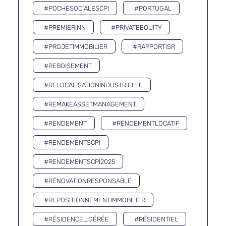
#POCHESOCIALESCPI
#PORTUGAL
#PREMIERINN
#PRIVATEEQUITY
#PROJETIMMOBILIER
#RAPPORTISR
#REBOISEMENT
#RELOCALISATIONINDUSTRIELLE
#REMAKEASSETMANAGEMENT
#RENDEMENT
#RENDEMENTLOCATIF
#RENDEMENTSCPI
#RENDEMENTSCPI2025
#RÉNOVATIONRESPONSABLE
#REPOSITIONNEMENTIMMOBILIER
#RÉSIDENCE_GÉRÉE
#RÉSIDENTIEL