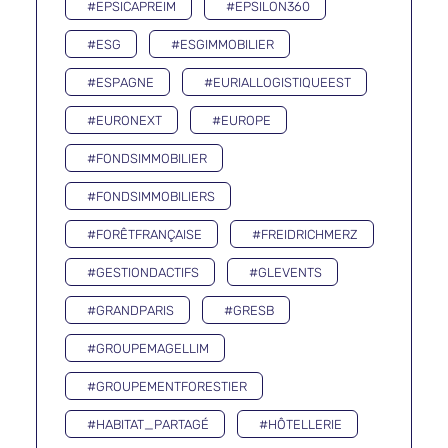
#EPSICAPREIM
#EPSILON360
#ESG
#ESGIMMOBILIER
#ESPAGNE
#EURIALLOGISTIQUEEST
#EURONEXT
#EUROPE
#FONDSIMMOBILIER
#FONDSIMMOBILIERS
#FORÊTFRANÇAISE
#FREIDRICHMERZ
#GESTIONDACTIFS
#GLEVENTS
#GRANDPARIS
#GRESB
#GROUPEMAGELLIM
#GROUPEMENTFORESTIER
#HABITAT_PARTAGÉ
#HÔTELLERIE