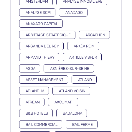
AMSTERDAM
ANALYSE IMMOBILIÈRE
ANALYSE SCPI
ANAXAGO
ANAXAGO CAPITAL
ARBITRAGE STRATÉGIQUE
ARCACHON
ARGANDA DEL REY
ARKÉA REIM
ARMAND THIERY
ARTICLE 9 SFDR
ASDA
ASNIÈRES-SUR-SEINE
ASSET MANAGEMENT
ATLAND
ATLAND IM
ATLAND VOISIN
ATREAM
AXCLIMAT I
B&B HOTELS
BADALONA
BAIL COMMERCIAL
BAIL FERME