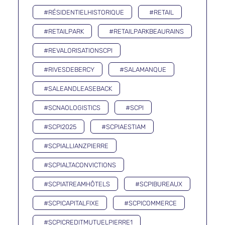
#RÉSIDENTIELHISTORIQUE
#RETAIL
#RETAILPARK
#RETAILPARKBEAURAINS
#REVALORISATIONSCPI
#RIVESDEBERCY
#SALAMANQUE
#SALEANDLEASEBACK
#SCNAOLOGISTICS
#SCPI
#SCPI2025
#SCPIAESTIAM
#SCPIALLIANZPIERRE
#SCPIALTACONVICTIONS
#SCPIATREAMHÔTELS
#SCPIBUREAUX
#SCPICAPITALFIXE
#SCPICOMMERCE
#SCPICREDITMUTUELPIERRE1