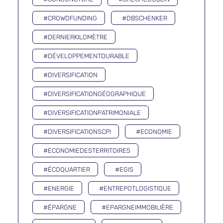
#CROWDFUNDING
#DBSCHENKER
#DERNIERKILOMÈTRE
#DÉVELOPPEMENTDURABLE
#DIVERSIFICATION
#DIVERSIFICATIONGÉOGRAPHIQUE
#DIVERSIFICATIONPATRIMONIALE
#DIVERSIFICATIONSCPI
#ECONOMIE
#ECONOMIEDESTERRITOIRES
#ÉCOQUARTIER
#EGIS
#ENERGIE
#ENTREPOTLOGISTIQUE
#ÉPARGNE
#EPARGNEIMMOBILIÈRE