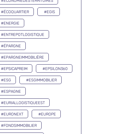
#ECONOMIEDESTERRITOIRES
#ÉCOQUARTIER
#EGIS
#ENERGIE
#ENTREPOTLOGISTIQUE
#ÉPARGNE
#EPARGNEIMMOBILIÈRE
#EPSICAPREIM
#EPSILON360
#ESG
#ESGIMMOBILIER
#ESPAGNE
#EURIALLOGISTIQUEEST
#EURONEXT
#EUROPE
#FONDSIMMOBILIER