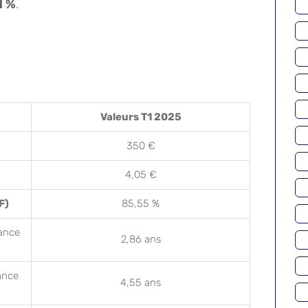
1 %
.
Valeurs T1 2025
350 €
4,05 €
F)
85,55 %
ance
2,86 ans
ance
4,55 ans