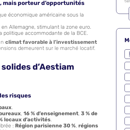
tie
 mais porteur d’opportunités
tique économique américaine sous la
en Allemagne, stimulant la zone euro.
 la politique accommodante de la BCE.
M
 un
climat favorable à l’investissement
tensions demeurent sur le marché locatif.
solides d’Aestiam
 des risques
baux
.
 bureaux
,
16 % d’enseignement
,
3 % de
% locaux d’activités
.
ibrée :
Région parisienne 30 %
,
régions