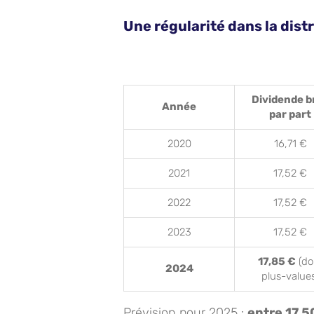
Une régularité dans la dist
Dividende b
Année
par part
2020
16,71 €
2021
17,52 €
2022
17,52 €
2023
17,52 €
17,85 €
(do
2024
plus-value
Prévision pour 2025 :
entre 17,5