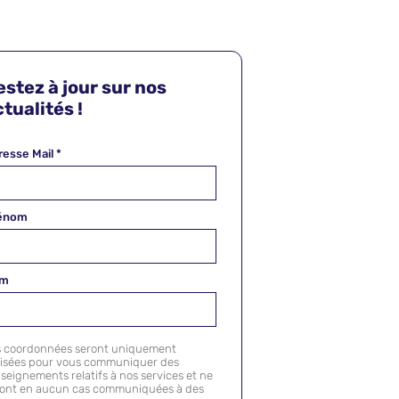
estez à jour sur nos
tualités !
resse Mail
*
énom
om
s coordonnées seront uniquement
lisées pour vous communiquer des
seignements relatifs à nos services et ne
ront en aucun cas communiquées à des