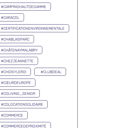
#CAMPINGHAUTDEGAMME
#CARACOL
#CERTIFICATIONENVIRONNEMENTALE
#CHABLAISPARC
#CHÂTENAYMALABRY
#CHEZJEANNETTE
#CHOISYLEROI
#CLUBDEAL
#CŒURDEUROPE
#COLIVING_SENIOR
#COLOCATIONSOLIDAIRE
#COMMERCE
#COMMERCEDEPROXIMITÉ