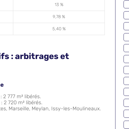
13 %
9,78 %
5,40 %
s : arbitrages et
ie
 2 777 m² libérés.
: 2 720 m² libérés.
es, Marseille, Meylan, Issy-les-Moulineaux.