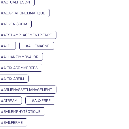
#ACTUALITESCPI
#ADAPTATIONCLIMATIQUE
#ADVENISREIM
#AESTIAMPLACEMENTPIERRE
#ALDI
#ALLEMAGNE
#ALLIANZIMMOVALOR
#ALTIXIACOMMERCES
#ALTIXIAREIM
#ARMENASSETMANAGEMENT
#ATREAM
#AUXERRE
#BAILEMPHYTÉOTIQUE
#BAILFERME