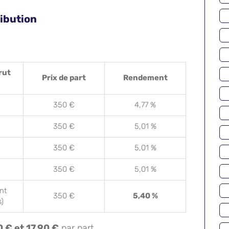
ribution
rut
Prix de part
Rendement
350 €
4,77 %
350 €
5,01 %
350 €
5,01 %
350 €
5,01 %
nt
350 €
5,40 %
s)
0 € et 17,90 €
par part