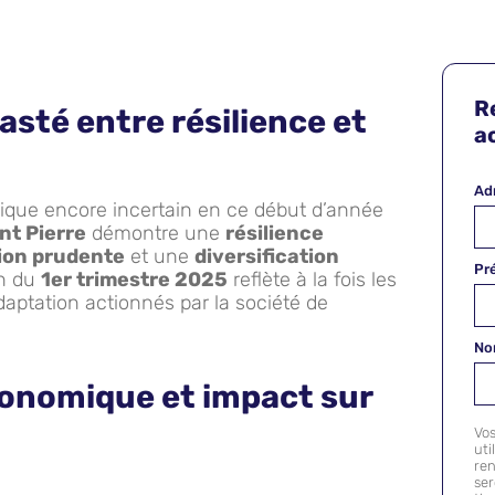
R
asté entre résilience et
ac
Ad
ue encore incertain en ce début d’année
nt Pierre
démontre une
résilience
ion prudente
et une
diversification
Pr
on du
1er trimestre 2025
reflète à la fois les
adaptation actionnés par la société de
N
onomique et impact sur
Vo
uti
ren
se