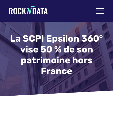
Toggle
navigati
La SCPI Epsilon 360°
vise 50 % de son
patrimoine hors
France