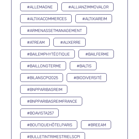
#ALLEMAGNE
#ALLIANZIMMOVALOR
#ALTIXIACOMMERCES
#ALTIXIAREIM
#ARMENASSETMANAGEMENT
#ATREAM
#AUXERRE
#BAILEMPHYTÉOTIQUE
#BAILFERME
#BAILLONGTERME
#BALTIS
#BILANSCPI2025
#BIODIVERSITÉ
#BNPPARIBASREIM
#BNPPARIBASREIMFRANCE
#BOAVISTA257
#BOUTIQUEHÔTELPARIS
#BREEAM
#BULLETINTRIMESTRIELSCPI