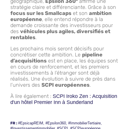
géographique,
Epsilon 360°
affirme une
stratégie claire et différenciante. Grâce à son
focus sur les Smallcaps
et son
ambition
européenne
, elle entend répondre à la
demande croissante des investisseurs pour
des
véhicules plus agiles, diversifiés et
rentables
.
Les prochains mois seront décisifs pour
concrétiser cette ambition. Le
pipeline
d’acquisitions
est en place, les équipes sont
en cours de renforcement, et les premiers
investissements à l’étranger sont déjà
réalisés. Une évolution à suivre de près dans
l’univers des
SCPI européennes
.
À lire également :
SCPI Iroko Zen : Acquisition
d'un hôtel Premier Inn à Sunderland
FR :
#EpsicapREIM
,
#Epsilon360
,
#ImmobilierTertiaire
,
#Investissementimmobilier
,
#SCPI
,
#SCPIeuropéenne
,