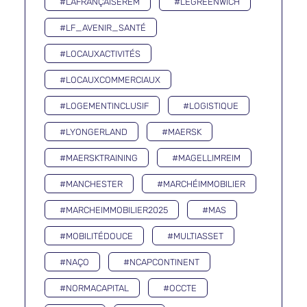
#LAFRANÇAISEREM
#LEGREENWICH
#LF_AVENIR_SANTÉ
#LOCAUXACTIVITÉS
#LOCAUXCOMMERCIAUX
#LOGEMENTINCLUSIF
#LOGISTIQUE
#LYONGERLAND
#MAERSK
#MAERSKTRAINING
#MAGELLIMREIM
#MANCHESTER
#MARCHÉIMMOBILIER
#MARCHEIMMOBILIER2025
#MAS
#MOBILITÉDOUCE
#MULTIASSET
#NAÇO
#NCAPCONTINENT
#NORMACAPITAL
#OCCTE