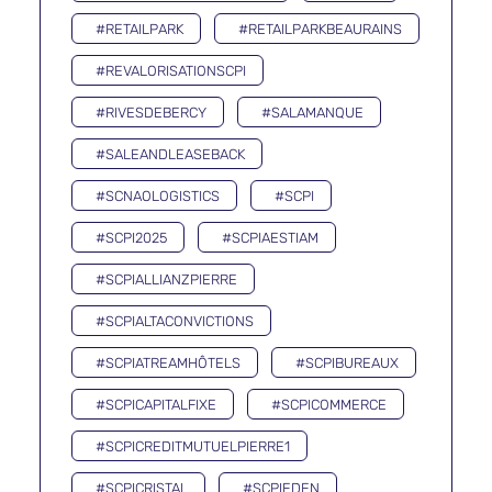
#RETAILPARK
#RETAILPARKBEAURAINS
#REVALORISATIONSCPI
#RIVESDEBERCY
#SALAMANQUE
#SALEANDLEASEBACK
#SCNAOLOGISTICS
#SCPI
#SCPI2025
#SCPIAESTIAM
#SCPIALLIANZPIERRE
#SCPIALTACONVICTIONS
#SCPIATREAMHÔTELS
#SCPIBUREAUX
#SCPICAPITALFIXE
#SCPICOMMERCE
#SCPICREDITMUTUELPIERRE1
#SCPICRISTAL
#SCPIEDEN