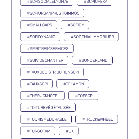
#SCPISOCIALELYON7E
#SCPIUPEKA
#SCPIURBANPRESTIGIMMO5
#SMALLCAPS
#SOFIDY
#SOFIDYNAMIC
#SOGENIALIMMOBILIER
#SPIRITREIMSERVICES
#SUIVIDECHANTIER
#SUNDERLAND
#TAUXDEDISTRIBUTIONSCPI
#TAUXSCPI
#TELAMON
#THERUCKHÔTEL
#TOFSCPI
#TOITUREVÉGÉTALISÉE
#TOURISMEDURABLE
#TRUCK&WHEEL
#TURGOTAM
#UK