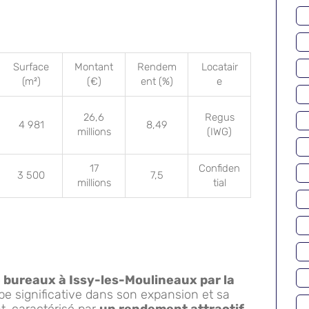
Surface
Montant
Rendem
Locatair
(m²)
(€)
ent (%)
e
26,6
Regus
4 981
8,49
millions
(IWG)
17
Confiden
3 500
7,5
millions
tial
 bureaux à Issy-les-Moulineaux par la
 significative dans son expansion et sa