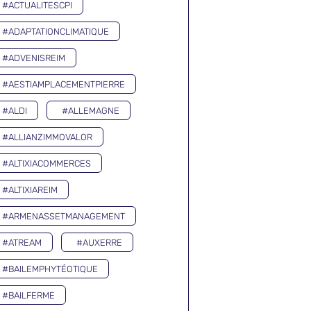
#ACTUALITESCPI
#ADAPTATIONCLIMATIQUE
#ADVENISREIM
#AESTIAMPLACEMENTPIERRE
#ALDI
#ALLEMAGNE
#ALLIANZIMMOVALOR
#ALTIXIACOMMERCES
#ALTIXIAREIM
#ARMENASSETMANAGEMENT
#ATREAM
#AUXERRE
#BAILEMPHYTÉOTIQUE
#BAILFERME