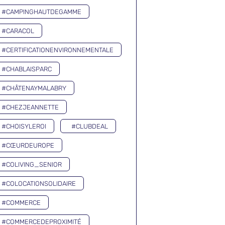
#CAMPINGHAUTDEGAMME
#CARACOL
#CERTIFICATIONENVIRONNEMENTALE
#CHABLAISPARC
#CHÂTENAYMALABRY
#CHEZJEANNETTE
#CHOISYLEROI
#CLUBDEAL
#CŒURDEUROPE
#COLIVING_SENIOR
#COLOCATIONSOLIDAIRE
#COMMERCE
#COMMERCEDEPROXIMITÉ