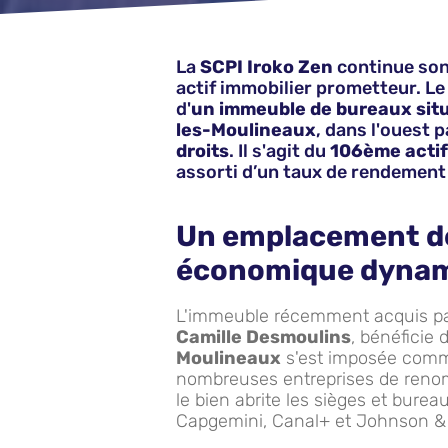
La
SCPI Iroko Zen
continue son 
actif immobilier prometteur. Le 1
d'
un immeuble de bureaux situé
les-Moulineaux
, dans l'ouest 
droits
. Il s'agit du
106ème actif
assorti d’un taux de rendement
Un emplacement de
économique dyna
L'immeuble récemment acquis pa
Camille Desmoulins
, bénéficie 
Moulineaux
s'est imposée comme
nombreuses entreprises de renom
le bien abrite les sièges et bure
Capgemini, Canal+ et Johnson &