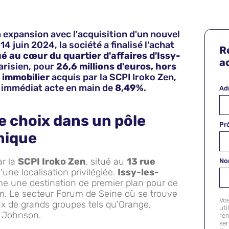
expansion avec l'acquisition d'un nouvel
4 juin 2024, la société a finalisé l'achat
R
 au cœur du quartier d'affaires d'Issy-
ac
parisien, pour
26,6 millions d'euros, hors
 immobilier
acquis par la SCPI Iroko Zen,
 immédiat acte en main de
8,49%
.
Ad
 choix dans un pôle
Pr
mique
r la
SCPI Iroko Zen
, situé au
13 rue
N
d'une localisation privilégiée.
Issy-les-
 une destination de premier plan pour de
. Le secteur Forum de Seine où se trouve
Vo
aux de grands groupes tels qu'Orange,
uti
 Johnson.
ren
se