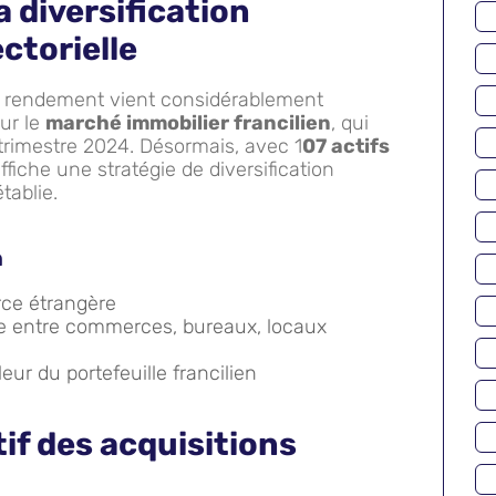
 diversification
ctorielle
ut rendement vient considérablement
sur le
marché immobilier francilien
, qui
 trimestre 2024. Désormais, avec 1
07 actifs
affiche une stratégie de diversification
tablie.
n
rce étrangère
brée entre commerces, bureaux, locaux
ur du portefeuille francilien
if des acquisitions