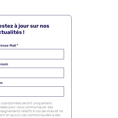
estez à jour sur nos
tualités !
resse Mail
*
énom
om
s coordonnées seront uniquement
lisées pour vous communiquer des
seignements relatifs à nos services et ne
ront en aucun cas communiquées à des