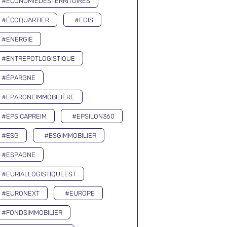
#ECONOMIEDESTERRITOIRES
#ÉCOQUARTIER
#EGIS
#ENERGIE
#ENTREPOTLOGISTIQUE
#ÉPARGNE
#EPARGNEIMMOBILIÈRE
#EPSICAPREIM
#EPSILON360
#ESG
#ESGIMMOBILIER
#ESPAGNE
#EURIALLOGISTIQUEEST
#EURONEXT
#EUROPE
#FONDSIMMOBILIER