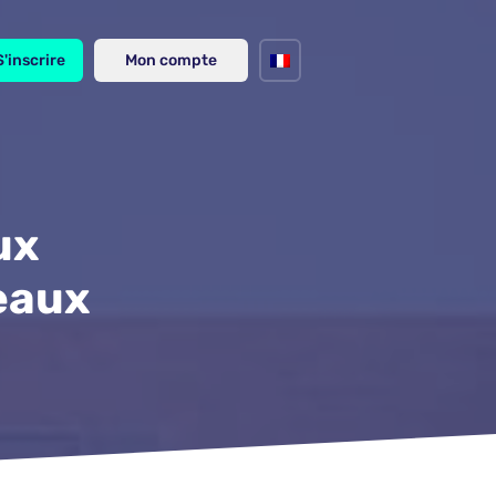
S'inscrire
Mon compte
ux
eaux