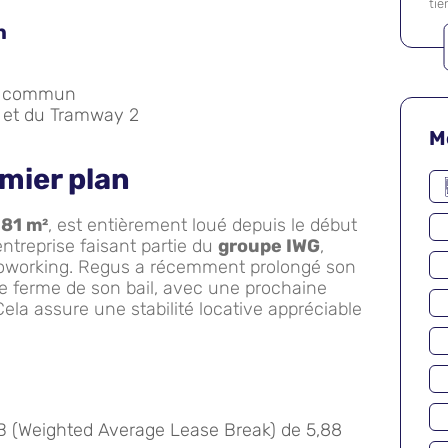
tie
n
en commun
 et du Tramway 2
M
emier plan
981 m²
, est entièrement loué depuis le début
entreprise faisant partie du
groupe IWG
,
coworking. Regus a récemment prolongé son
 ferme de son bail, avec une prochaine
Cela assure une stabilité locative appréciable
LB (Weighted Average Lease Break) de 5,88