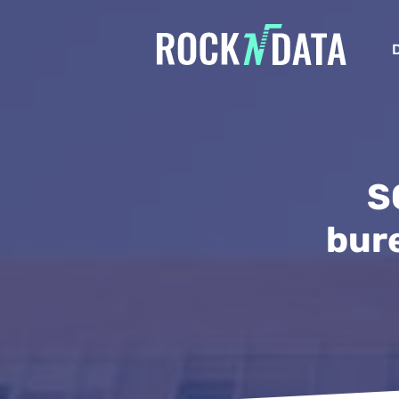
S
bur