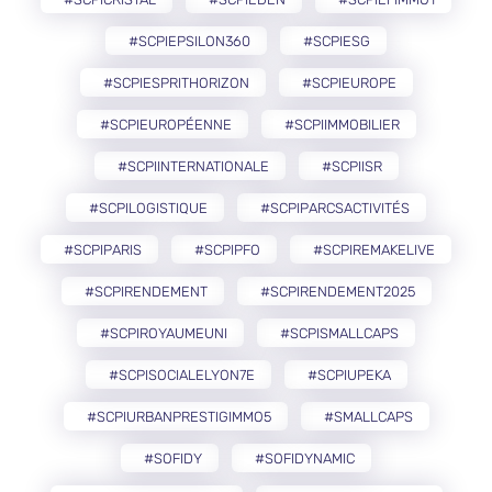
#SCPIEPSILON360
#SCPIESG
#SCPIESPRITHORIZON
#SCPIEUROPE
#SCPIEUROPÉENNE
#SCPIIMMOBILIER
#SCPIINTERNATIONALE
#SCPIISR
#SCPILOGISTIQUE
#SCPIPARCSACTIVITÉS
#SCPIPARIS
#SCPIPFO
#SCPIREMAKELIVE
#SCPIRENDEMENT
#SCPIRENDEMENT2025
#SCPIROYAUMEUNI
#SCPISMALLCAPS
#SCPISOCIALELYON7E
#SCPIUPEKA
#SCPIURBANPRESTIGIMMO5
#SMALLCAPS
#SOFIDY
#SOFIDYNAMIC