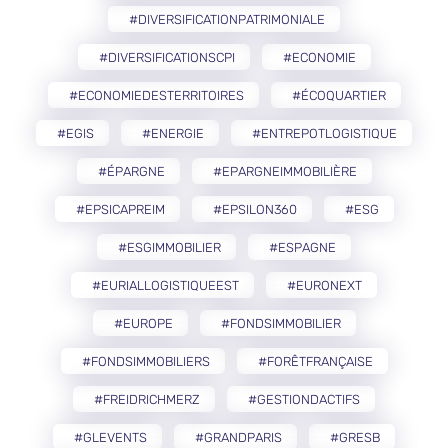
#DIVERSIFICATIONPATRIMONIALE
#DIVERSIFICATIONSCPI
#ECONOMIE
#ECONOMIEDESTERRITOIRES
#ÉCOQUARTIER
#EGIS
#ENERGIE
#ENTREPOTLOGISTIQUE
#ÉPARGNE
#EPARGNEIMMOBILIÈRE
#EPSICAPREIM
#EPSILON360
#ESG
#ESGIMMOBILIER
#ESPAGNE
#EURIALLOGISTIQUEEST
#EURONEXT
#EUROPE
#FONDSIMMOBILIER
#FONDSIMMOBILIERS
#FORÊTFRANÇAISE
#FREIDRICHMERZ
#GESTIONDACTIFS
#GLEVENTS
#GRANDPARIS
#GRESB