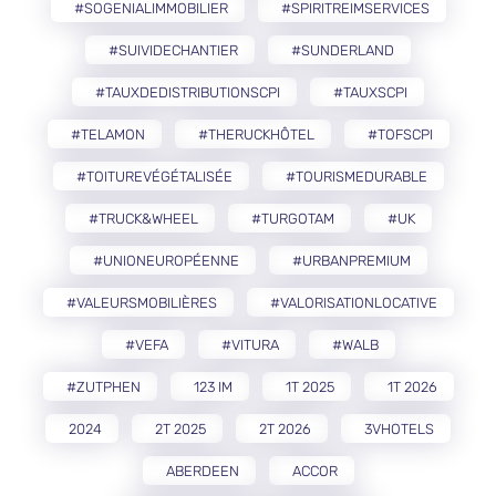
#SOGENIALIMMOBILIER
#SPIRITREIMSERVICES
#SUIVIDECHANTIER
#SUNDERLAND
#TAUXDEDISTRIBUTIONSCPI
#TAUXSCPI
#TELAMON
#THERUCKHÔTEL
#TOFSCPI
#TOITUREVÉGÉTALISÉE
#TOURISMEDURABLE
#TRUCK&WHEEL
#TURGOTAM
#UK
#UNIONEUROPÉENNE
#URBANPREMIUM
#VALEURSMOBILIÈRES
#VALORISATIONLOCATIVE
#VEFA
#VITURA
#WALB
#ZUTPHEN
123 IM
1T 2025
1T 2026
2024
2T 2025
2T 2026
3VHOTELS
ABERDEEN
ACCOR