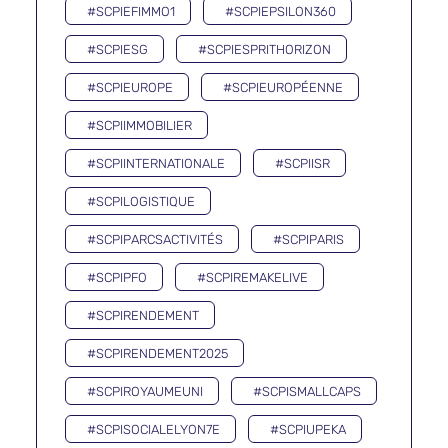
#SCPIEFIMMO1
#SCPIEPSILON360
#SCPIESG
#SCPIESPRITHORIZON
#SCPIEUROPE
#SCPIEUROPÉENNE
#SCPIIMMOBILIER
#SCPIINTERNATIONALE
#SCPIISR
#SCPILOGISTIQUE
#SCPIPARCSACTIVITÉS
#SCPIPARIS
#SCPIPFO
#SCPIREMAKELIVE
#SCPIRENDEMENT
#SCPIRENDEMENT2025
#SCPIROYAUMEUNI
#SCPISMALLCAPS
#SCPISOCIALELYON7E
#SCPIUPEKA