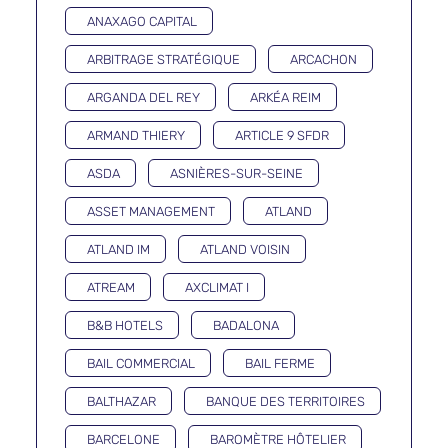
ANAXAGO CAPITAL
ARBITRAGE STRATÉGIQUE
ARCACHON
ARGANDA DEL REY
ARKÉA REIM
ARMAND THIERY
ARTICLE 9 SFDR
ASDA
ASNIÈRES-SUR-SEINE
ASSET MANAGEMENT
ATLAND
ATLAND IM
ATLAND VOISIN
ATREAM
AXCLIMAT I
B&B HOTELS
BADALONA
BAIL COMMERCIAL
BAIL FERME
BALTHAZAR
BANQUE DES TERRITOIRES
BARCELONE
BAROMÈTRE HÔTELIER