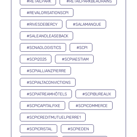
#RETAILPARK
#RETAILPARKBEAURAINS
#REVALORISATIONSCPI
#RIVESDEBERCY
#SALAMANQUE
#SALEANDLEASEBACK
#SCNAOLOGISTICS
#SCPI
#SCPI2025
#SCPIAESTIAM
#SCPIALLIANZPIERRE
#SCPIALTACONVICTIONS
#SCPIATREAMHÔTELS
#SCPIBUREAUX
#SCPICAPITALFIXE
#SCPICOMMERCE
#SCPICREDITMUTUELPIERRE1
#SCPICRISTAL
#SCPIEDEN