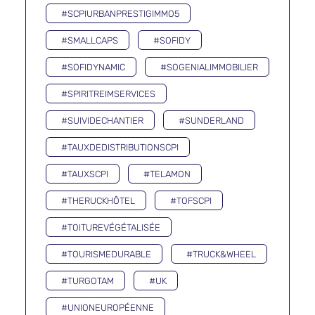
#SCPIURBANPRESTIGIMMO5
#SMALLCAPS
#SOFIDY
#SOFIDYNAMIC
#SOGENIALIMMOBILIER
#SPIRITREIMSERVICES
#SUIVIDECHANTIER
#SUNDERLAND
#TAUXDEDISTRIBUTIONSCPI
#TAUXSCPI
#TELAMON
#THERUCKHÔTEL
#TOFSCPI
#TOITUREVÉGÉTALISÉE
#TOURISMEDURABLE
#TRUCK&WHEEL
#TURGOTAM
#UK
#UNIONEUROPÉENNE