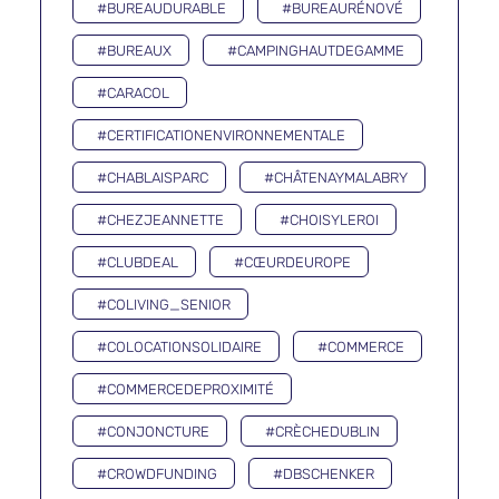
#BUREAUDURABLE
#BUREAURÉNOVÉ
#BUREAUX
#CAMPINGHAUTDEGAMME
#CARACOL
#CERTIFICATIONENVIRONNEMENTALE
#CHABLAISPARC
#CHÂTENAYMALABRY
#CHEZJEANNETTE
#CHOISYLEROI
#CLUBDEAL
#CŒURDEUROPE
#COLIVING_SENIOR
#COLOCATIONSOLIDAIRE
#COMMERCE
#COMMERCEDEPROXIMITÉ
#CONJONCTURE
#CRÈCHEDUBLIN
#CROWDFUNDING
#DBSCHENKER