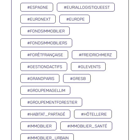
#ESPAGNE
#EURIALLOGISTIQUEEST
#EURONEXT
#EUROPE
#FONDSIMMOBILIER
#FONDSIMMOBILIERS
#FORÊTFRANÇAISE
#FREIDRICHMERZ
#GESTIONDACTIFS
#GLEVENTS
#GRANDPARIS
#GRESB
#GROUPEMAGELLIM
#GROUPEMENTFORESTIER
#HABITAT_PARTAGÉ
#HÔTELLERIE
#IMMOBILIER
#IMMOBILIER_SANTÉ
#IMMOBILIER_URBAIN