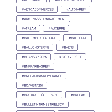
#ALTIXIACOMMERCES
#ALTIXIAREIM
#ARMENASSETMANAGEMENT
#ATREAM
#AUXERRE
#BAILEMPHYTÉOTIQUE
#BAILFERME
#BAILLONGTERME
#BALTIS
#BILANSCPI2025
#BIODIVERSITÉ
#BNPPARIBASREIM
#BNPPARIBASREIMFRANCE
#BOAVISTA257
#BOUTIQUEHÔTELPARIS
#BREEAM
#BULLETINTRIMESTRIELSCPI