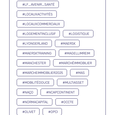
#LF_AVENIR_SANTÉ
#LOCAUXACTIVITÉS
#LOCAUXCOMMERCIAUX
#LOGEMENTINCLUSIF
#LOGISTIQUE
#LYONGERLAND
#MAERSK
#MAERSKTRAINING
#MAGELLIMREIM
#MANCHESTER
#MARCHÉIMMOBILIER
#MARCHEIMMOBILIER2025
#MAS
#MOBILITÉDOUCE
#MULTIASSET
#NAÇO
#NCAPCONTINENT
#NORMACAPITAL
#OCCTE
#OLIVET
#OPCI