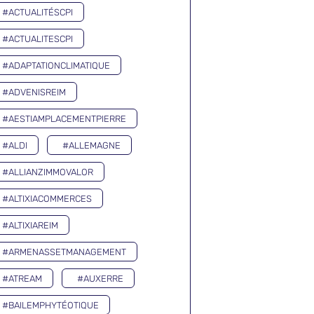
#ACTUALITÉSCPI
#ACTUALITESCPI
#ADAPTATIONCLIMATIQUE
#ADVENISREIM
#AESTIAMPLACEMENTPIERRE
#ALDI
#ALLEMAGNE
#ALLIANZIMMOVALOR
#ALTIXIACOMMERCES
#ALTIXIAREIM
#ARMENASSETMANAGEMENT
#ATREAM
#AUXERRE
#BAILEMPHYTÉOTIQUE