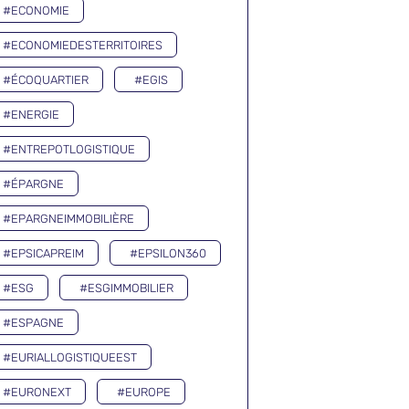
#ECONOMIE
#ECONOMIEDESTERRITOIRES
#ÉCOQUARTIER
#EGIS
#ENERGIE
#ENTREPOTLOGISTIQUE
#ÉPARGNE
#EPARGNEIMMOBILIÈRE
#EPSICAPREIM
#EPSILON360
#ESG
#ESGIMMOBILIER
#ESPAGNE
#EURIALLOGISTIQUEEST
#EURONEXT
#EUROPE