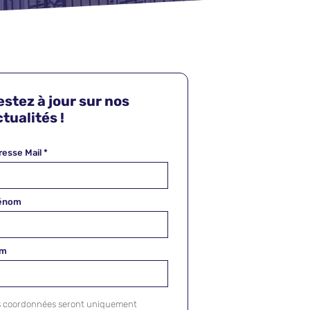
estez à jour sur nos
tualités !
resse Mail
*
énom
om
s coordonnées seront uniquement