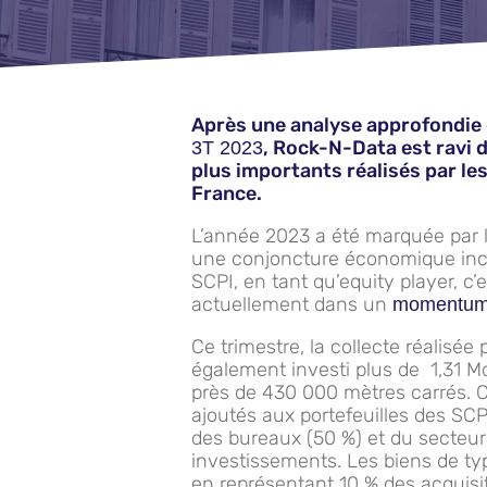
Après une analyse approfondie 
, Rock-N-Data est ravi 
3T 2023
plus importants réalisés par le
France.
L’année 2023 a été marquée par la
une conjoncture économique incer
SCPI, en tant qu’equity player, c’
actuellement dans un
momentum 
Ce trimestre, la collecte réalisée
également investi plus de 1,31 M
près de 430 000 mètres carrés. C
ajoutés aux portefeuilles des S
des bureaux (50 %) et du secteu
investissements. Les biens de typ
en représentant 10 % des acquisit