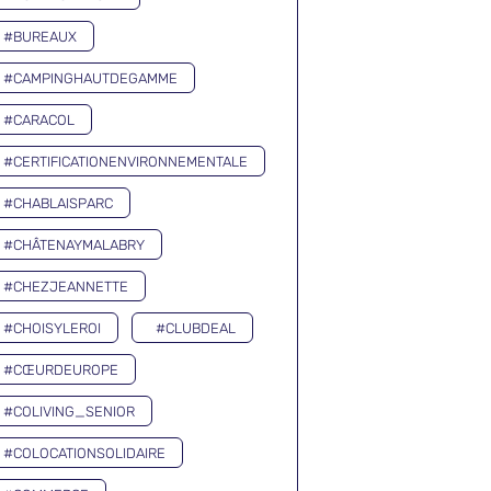
#BUREAUX
#CAMPINGHAUTDEGAMME
#CARACOL
#CERTIFICATIONENVIRONNEMENTALE
#CHABLAISPARC
#CHÂTENAYMALABRY
#CHEZJEANNETTE
#CHOISYLEROI
#CLUBDEAL
#CŒURDEUROPE
#COLIVING_SENIOR
#COLOCATIONSOLIDAIRE