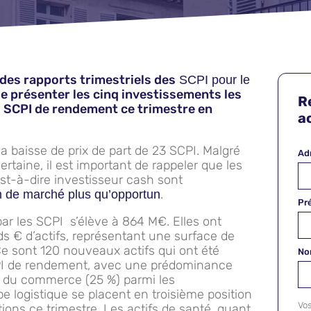
des rapports trimestriels des
SCPI pour le
de présenter les cinq investissements les
R
s SCPI de rendement ce trimestre en
ac
 baisse de prix de part de 23 SCPI. Malgré
Ad
taine, il est important de rappeler que les
est-à-dire investisseur cash sont
.
de marché plus qu’opportun
Pr
 par les SCPI s’élève à 864 M€. Elles ont
ds € d’actifs, représentant une surface de
e sont 120 nouveaux actifs qui ont été
N
CPI de rendement, avec une prédominance
r du commerce (25 %) parmi les
e logistique se placent en troisième position
Vo
ions ce trimestre. Les actifs de santé, quant