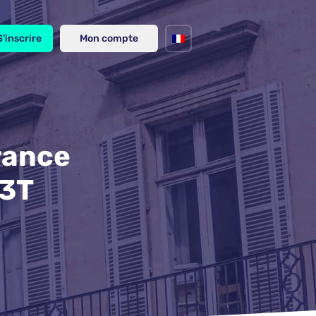
S'inscrire
Mon compte
rance
 3T